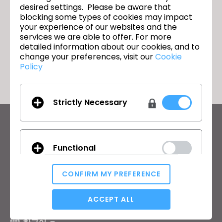
desired settings. Please be aware that
Join us for the CLO 2024.2 New
다음
blocking some types of cookies may impact
Features Webinar!
your experience of our websites and the
services we are able to offer. For more
detailed information about our cookies, and to
돌아가기
change your preferences, visit our
Cookie
Policy
Strictly Necessary
CLO의 최신 정보
뉴스, 프로모션, 리소스 및 다양한 소식을 확인하세요.
Functional
이메일 주소
CONFIRM MY PREFERENCE
General Terms of Use
,
CLO Additional Terms
,
Privacy Policy
에
Analytical / Performance
동의합니다.
ACCEPT ALL