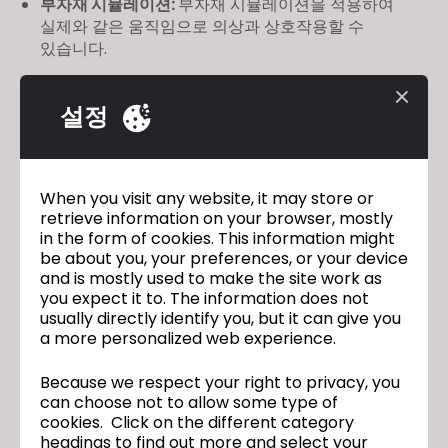
부자재 시뮬레이션:
부자재 시뮬레이션을 적용하여
실제와 같은 움직임으로 의상과 상호작용할 수
있습니다.
다양한 가슴 모양:
가슴 형태, 간격, 높이의 세 가지
설정
요소를 조절 및 조합하여 다양한 가슴 모양을
포현합니다.
새로워진 라이브러리 창:
직관적이고 편리해진
When you visit any website, it may store or
인터페이스로 에셋을 더 빠르고 쉽게 찾아 활용하며,
retrieve information on your browser, mostly
효율적으로 관리합니다.
in the form of cookies. This information might
be about you, your preferences, or your device
이
외에 다른 2024.2 기능은
여기
에서 확인 가능하며,
and is mostly used to make the site work as
이곳
에서 다운로드 할 수 있습니다! 신기능에 대해 더
you expect it to. The information does not
자세히 파악할 수 있는 웨비나도 곧 공개될 예정이니
usually directly identify you, but it can give you
스케줄
을 미리 확인해보세요!
a more personalized web experience.
Because we respect your right to privacy, you
can choose not to allow some type of
클로버추얼패션, 3D 디자인 혁신을 위한 EPP
이전
cookies. Click on the different category
파트너십 프로그램 출시
headings to find out more and select your