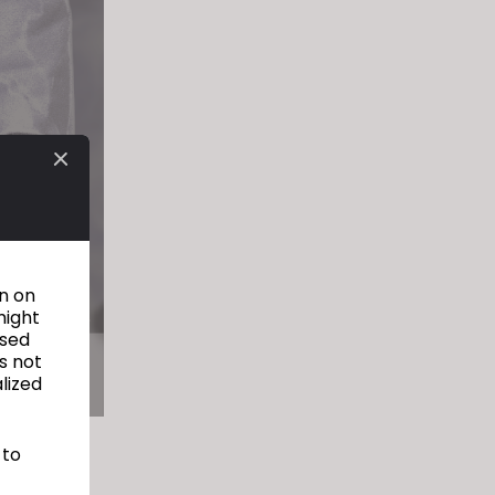
on on
might
used
s not
alized
 to