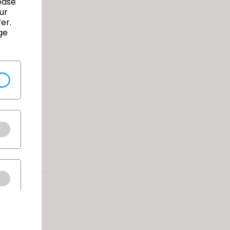
디자인
ease
ur
er.
ge
드리고
을 수
인해주시길
!