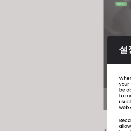
설
When 
your 
be ab
to ma
usual
web 
Becau
allow