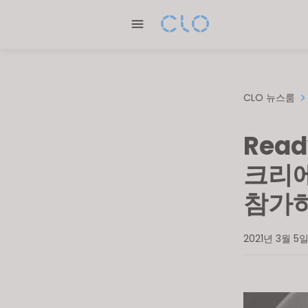
Please
note:
This
website
includes
an
CLO 뉴스룸
accessibility
system.
Read
Press
Control-
크리
F11
참가
to
adjust
the
2021년 3월 5
website
to
people
with