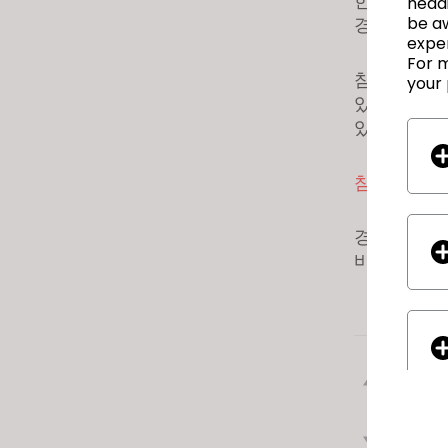
한국섬유수출
headi
be a
경진대회가
exper
For m
참가자들에게
your 
있으며, 최대
있습니다.
참가 신청은
경진대회에 
바랍니다.
이전
다음