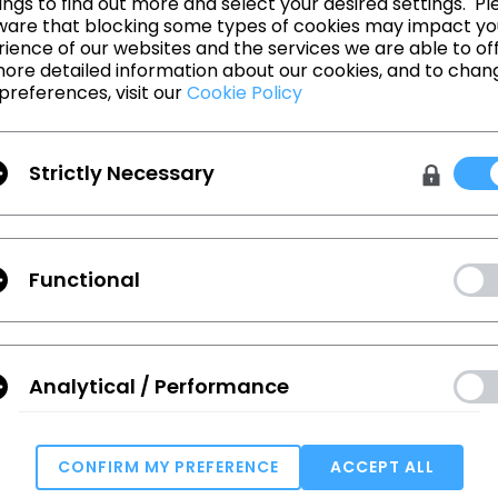
입협회와 CLO가 주관하는 제 3회 3D 크리에이티브 
ngs to find out more and select your desired settings. Pl
ware that blocking some types of cookies may impact yo
 시작되었습니다!
ience of our websites and the services we are able to off
ore detailed information about our cookies, and to chan
 경진대회 기간 동안 사용 가능한 라이선스를 지원해 
preferences, visit our
Cookie Policy
 500만원의 상금과 Wacom Cintiq 16 등의 상품을 받
Strictly Necessary
 2021년 4월 10일까지 연장되었습니다!
대한 자세한 내용과 문의 사항은
공식 홈페이지
에서 확
Functional
Analytical / Performance
CLO 6.1 Beta is Officially Here!
CONFIRM MY PREFERENCE
ACCEPT ALL
Join Us for Our First-ever Virtual User Summit
Targeting