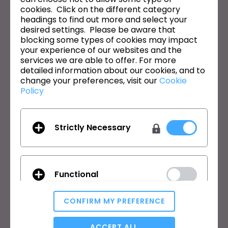
cookies. Click on the different category
General Terms of Use
,
CLO Additional Terms
,
Privacy Policy
에
동의합니다.
headings to find out more and select your
desired settings. Please be aware that
blocking some types of cookies may impact
한국어
your experience of our websites and the
services we are able to offer. For more
detailed information about our cookies, and to
제품
솔루션
change your preferences, visit our
Cookie
Policy
제품
기업
무료 체험판
교육기관
다운로드
개인 및 학생
Strictly Necessary
기능
채용정보
원부자재 서비스
가격
CLO-Vise
Functional
CLO-SET
학습
고객지원
CONFIRM MY PREFERENCE
튜토리얼
CLO 헬프센터
Analytical / Performance
ACCEPT ALL