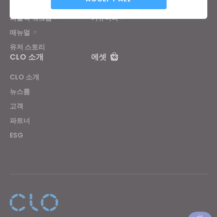
CLO 아카데미 온라인
문의하기
퍼블릭 워크샵
커뮤니티
매뉴얼
Targeting
유저 스토리
CLO 소개
에셋
If you reject all, some features might not function
CLO 소개
properly.
Reject All
뉴스룸
고객
파트너
ESG