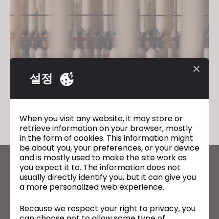
설정
Supply Chain - Vol. 1
2022년 4월 21일
When you visit any website, it may store or
retrieve information on your browser, mostly
in the form of cookies. This information might
be about you, your preferences, or your device
and is mostly used to make the site work as
you expect it to. The information does not
CLO의 최신 정보
usually directly identify you, but it can give you
뉴스, 프로모션, 리소스 및 다양한 소식을 확인하세요.
a more personalized web experience.
이메일 주소
Because we respect your right to privacy, you
can choose not to allow some type of