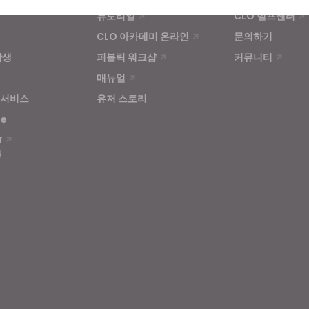
튜토리얼
CLO 헬프센터
CLO 아카데미 온라인
문의하기
u reject all, some features might not function properly.
Reject All
학생
퍼블릭 워크샵
커뮤니티
매뉴얼
 서비스
유저 스토리
se
T