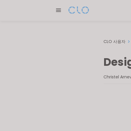
Please
note:
This
website
includes
an
CLO 사용자
accessibility
system.
Desi
Press
Control-
F11
Christel Arn
to
adjust
the
website
to
people
with