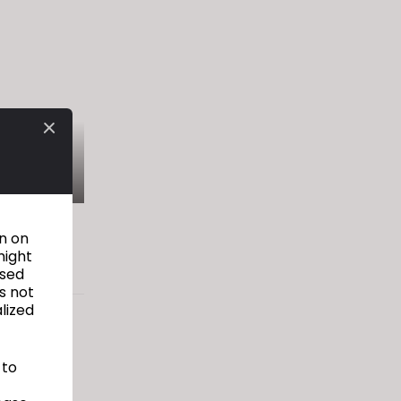
창의적이며
on on
might
used
s not
alized
 to