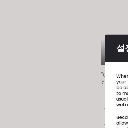
visual
disabilities
who
are
using
a
설
screen
reader;
Press
Control-
"CLO 3
F10
When 
전체적인 디
your 
to
be ab
open
to ma
an
usual
accessibility
web 
이전
menu.
Becau
allow
다음