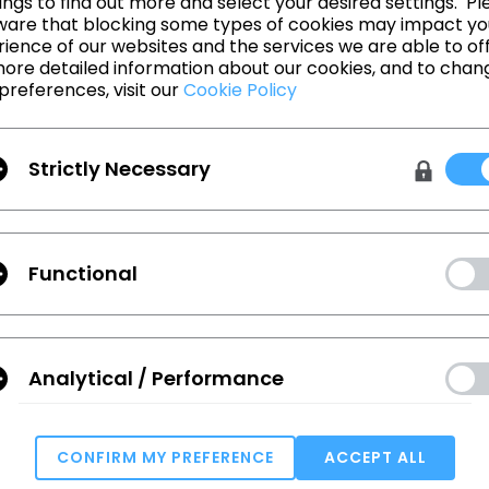
ngs to find out more and select your desired settings. Pl
ware that blocking some types of cookies may impact yo
ience of our websites and the services we are able to off
ore detailed information about our cookies, and to chan
돌아가기
preferences, visit our
Cookie Policy
Strictly Necessary
Functional
 확인하세요.
Analytical / Performance
Terms
,
Privacy Policy
에 동의합니다.
CONFIRM MY PREFERENCE
ACCEPT ALL
학습
고객지원
Targeting