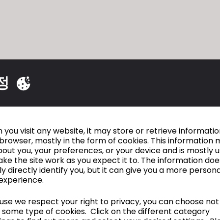
정
D는 학생들의 역량과 디지털 기술뿐만 아니라 직관적이고 
you visit any website, it may store or retrieve informati
자인 프로세스를 도와줄 것입니다."
browser, mostly in the form of cookies. This information 
out you, your preferences, or your device and is mostly 
ke the site work as you expect it to. The information doe
ly directly identify you, but it can give you a more person
experience.
Imperial Fashion
se we respect your right to privacy, you can choose not
 some type of cookies. Click on the different category
Miroglio Fashion