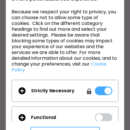
CLO의 최신 정보
Because we respect your right to privacy, you
뉴스, 프로모션, 리소스 및 다양한 소식을 확인하세요.
can choose not to allow some type of
cookies. Click on the different category
이메일 주소
headings to find out more and select your
desired settings. Please be aware that
blocking some types of cookies may impact
General Terms of Use
,
CLO Additional Terms
,
Privacy Policy
에
동의합니다.
your experience of our websites and the
services we are able to offer. For more
detailed information about our cookies, and to
한국어
change your preferences, visit our
Cookie
Policy
제품
솔루션
제품
기업
Strictly Necessary
무료 체험판
교육기관
다운로드
개인 및 학생
기능
채용정보
Functional
원부자재 서비스