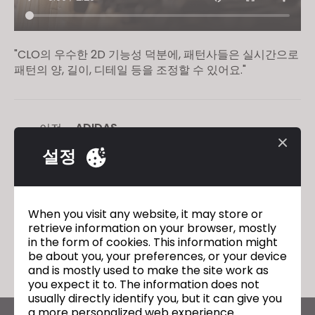
"CLO의 우수한 2D 기능성 덕분에, 패턴사들은 실시간으로
패턴의 양, 길이, 디테일 등을 조정할 수 있어요."
ADIDAS
이전
설정
Design School Kolding
다음
When you visit any website, it may store or
retrieve information on your browser, mostly
돌아가기
in the form of cookies. This information might
be about you, your preferences, or your device
and is mostly used to make the site work as
you expect it to. The information does not
usually directly identify you, but it can give you
a more personalized web experience.