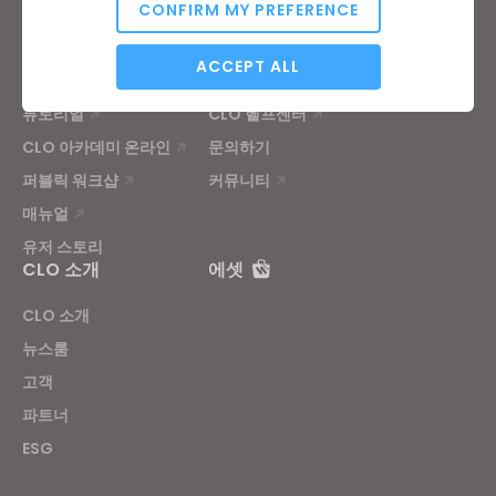
가격
CONFIRM MY PREFERENCE
CLO-Vise
CLO-SET
Analytical / Performance
학습
고객지원
ACCEPT ALL
튜토리얼
CLO 헬프센터
CLO 아카데미 온라인
문의하기
Targeting
퍼블릭 워크샵
커뮤니티
매뉴얼
If you reject all, some features might not function
properly.
Reject All
유저 스토리
CLO 소개
에셋
CLO 소개
뉴스룸
고객
파트너
ESG