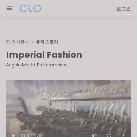
Please
로그인
note:
This
website
includes
an
CLO 사용자
유저 스토리
accessibility
Imperial Fashion
system.
Angelo Mastri, Patternmaker