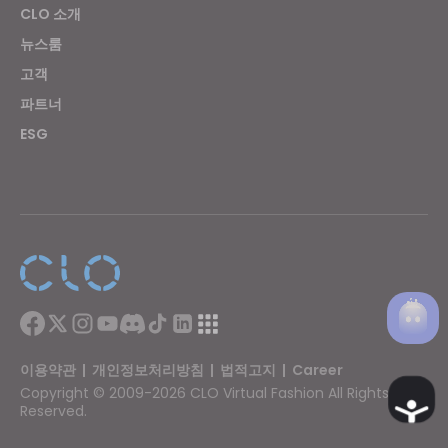
Targeting
CLO 소개
뉴스룸
If you reject all, some features might not function
고객
properly.
Reject All
파트너
ESG
이용약관
|
개인정보처리방침
|
법적고지
|
Career
Copyright © 2009-2026 CLO Virtual Fashion All Rights
Ac
Reserved.