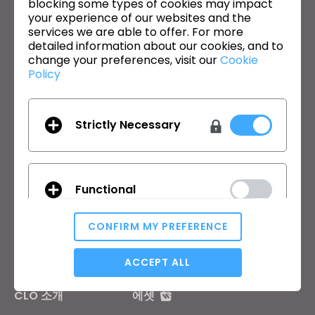
blocking some types of cookies may impact
your experience of our websites and the
제품
기업
services we are able to offer. For more
detailed information about our cookies, and to
무료 체험판
교육기관
change your preferences, visit our
Cookie
다운로드
개인 및 학생
Policy
기능
채용정보
원부자재 서비스
Strictly Necessary
가격
CLO-Vise
CLO-SET
학습
고객지원
Functional
튜토리얼
CLO 헬프센터
CLO 아카데미 온라인
문의하기
CONFIRM MY PREFERENCE
퍼블릭 워크샵
커뮤니티
Analytical / Performance
매뉴얼
ACCEPT ALL
유저 스토리
CLO 소개
에셋