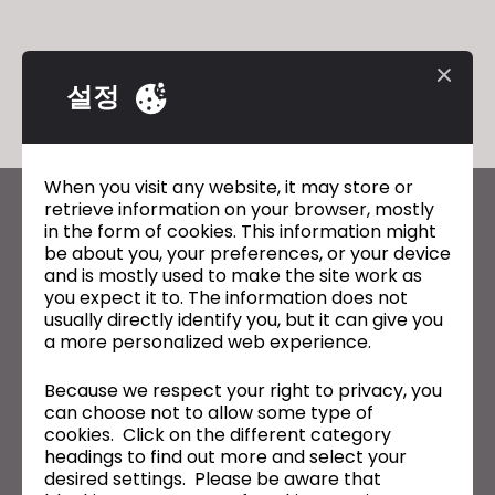
설정
When you visit any website, it may store or
retrieve information on your browser, mostly
CLO의 최신 정보
in the form of cookies. This information might
be about you, your preferences, or your device
뉴스, 프로모션, 리소스 및 다양한 소식을 확인하세요.
and is mostly used to make the site work as
you expect it to. The information does not
이메일 주소
usually directly identify you, but it can give you
a more personalized web experience.
General Terms of Use
,
CLO Additional Terms
,
Privacy Policy
에
동의합니다.
Because we respect your right to privacy, you
can choose not to allow some type of
한국어
cookies. Click on the different category
headings to find out more and select your
desired settings. Please be aware that
제품
솔루션