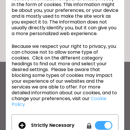
in the form of cookies. This information might
CSDMM-UPM
다음
be about you, your preferences, or your device
and is mostly used to make the site work as
you expect it to. The information does not
usually directly identify you, but it can give you
돌아가기
a more personalized web experience.
Because we respect your right to privacy, you
can choose not to allow some type of
cookies. Click on the different category
headings to find out more and select your
desired settings. Please be aware that
blocking some types of cookies may impact
CLO의 최신 정보
your experience of our websites and the
뉴스, 프로모션, 리소스 및 다양한 소식을 확인하세요.
services we are able to offer. For more
detailed information about our cookies, and to
이메일 주소
change your preferences, visit our
Cookie
Policy
General Terms of Use
,
CLO Additional Terms
,
Privacy Policy
에
동의합니다.
Strictly Necessary