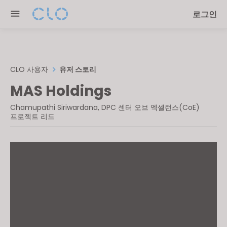
Please
로그인
note:
This
website
includes
an
CLO 사용자
유저 스토리
accessibility
MAS Holdings
system.
Chamupathi Siriwardana, DPC 센터 오브 엑셀런스(CoE)
프로젝트 리드