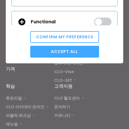
한국어
제품
솔루션
Functional
제품
기업
CONFIRM MY PREFERENCE
무료 체험판
교육기관
다운로드
개인 및 학생
Analytical / Performance
ACCEPT ALL
기능
채용정보
원부자재 서비스
가격
CLO-Vise
Targeting
CLO-SET
학습
고객지원
If you reject all, some features might not function
튜토리얼
CLO 헬프센터
properly.
Reject All
CLO 아카데미 온라인
문의하기
퍼블릭 워크샵
커뮤니티
매뉴얼