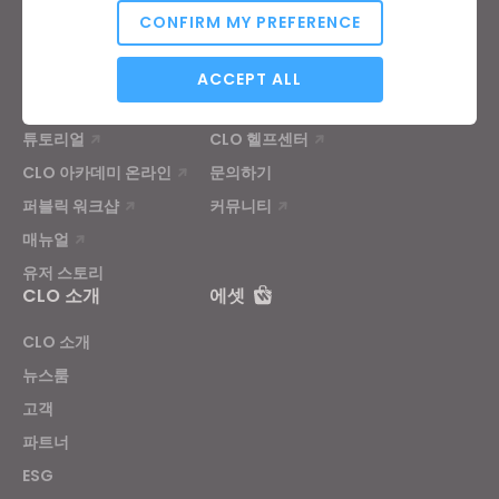
원부자재 서비스
CONFIRM MY PREFERENCE
가격
CLO-Vise
Analytical / Performance
CLO-SET
ACCEPT ALL
학습
고객지원
튜토리얼
CLO 헬프센터
Targeting
CLO 아카데미 온라인
문의하기
퍼블릭 워크샵
커뮤니티
매뉴얼
If you reject all, some features might not function
properly.
Reject All
유저 스토리
CLO 소개
에셋
CLO 소개
뉴스룸
고객
파트너
ESG