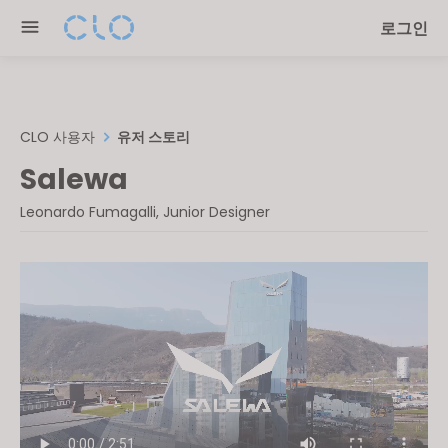
Please
로그인
note:
This
website
includes
an
CLO 사용자
유저 스토리
accessibility
Salewa
system.
Leonardo Fumagalli, Junior Designer