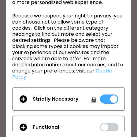
a more personalized web experience.
CLO의 최신 정보
Because we respect your right to privacy, you
can choose not to allow some type of
뉴스, 프로모션, 리소스 및 다양한 소식을 확인하세요.
cookies. Click on the different category
headings to find out more and select your
이메일 주소
desired settings. Please be aware that
blocking some types of cookies may impact
General Terms of Use
,
CLO Additional Terms
,
Privacy Policy
에
your experience of our websites and the
동의합니다.
services we are able to offer. For more
detailed information about our cookies, and to
change your preferences, visit our
Cookie
한국어
Policy
제품
솔루션
Strictly Necessary
제품
기업
무료 체험판
교육기관
다운로드
개인 및 학생
Functional
기능
채용정보