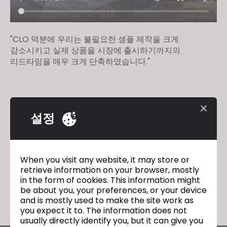
"CLO 덕분에 우리는 불필요한 샘플 제작을 크게
감소시키고 실제 상품을 시장에 출시하기까지의
리드타임을 매우 크게 단축하였습니다."
ITS Cosmo Fashion Academy
이전
설정
BMB Manifattura Borse Firenze
다음
When you visit any website, it may store or
retrieve information on your browser, mostly
돌아가기
in the form of cookies. This information might
be about you, your preferences, or your device
and is mostly used to make the site work as
you expect it to. The information does not
usually directly identify you, but it can give you