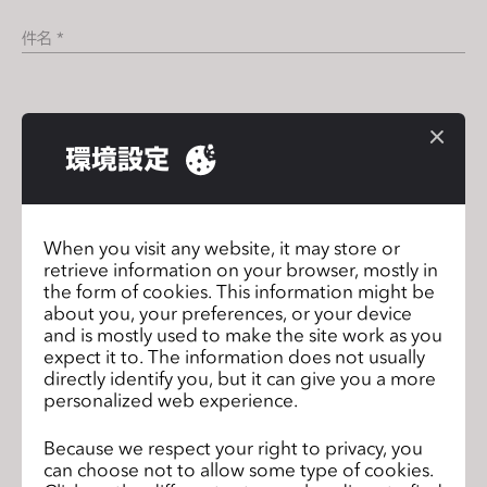
s
件名 *
s
i
b
お問い合わせ内容 *
i
環境設定
l
i
t
y
When you visit any website, it may store or
s
retrieve information on your browser, mostly in
添付ファイル
y
the form of cookies. This information might be
about you, your preferences, or your device
s
and is mostly used to make the site work as you
t
expect it to. The information does not usually
e
directly identify you, but it can give you a more
m
personalized web experience.
.
またはファイルをこちらにドラッグアンドドロップ、
Because we respect your right to privacy, you
can choose not to allow some type of cookies.
ブラウズファイルをアップロード