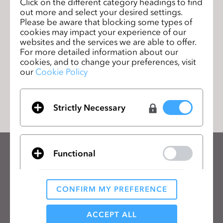
Click on the different category headings to find
out more and select your desired settings.
問題をより迅速に解決するために、システムスペック（Mac、
Please be aware that blocking some types of
Windows）および関連ファイルを共有してください。最大5
cookies may impact your experience of our
つのファイル（各最大50MB）をアップロードできます。
websites and the services we are able to offer.
For more detailed information about our
cookies, and to change your preferences, visit
our
Cookie Policy
提出
Strictly Necessary
Functional
CLOのニュースレターを受け取る
CLOの最新情報、リソースをご確認ください。
CONFIRM MY PREFERENCE
メールアドレス
Analytical / Performance
ACCEPT ALL
一般の利用規約
、
CLO追加規約
、
プライバシーポリシー
に同意します。