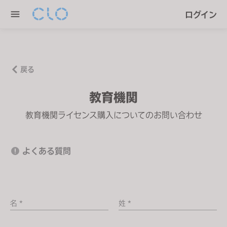
P
e
ログイン
l
n
e
r
a
e
s
a
e
戻る
d
n
e
教育機関
o
r
t
教育機関ライセンス購入についてのお問い合わせ
s
e
:
T
よくある質問
h
i
s
w
名 *
姓 *
e
b