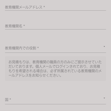
s
教育機関メールアドレス *
i
t
e
教育機関名 *
i
n
c
l
教育機関内での役割 *
u
d
お見積もりは、教育機関の職員の方のみにご提示させていた
e
だいております。個人メールでログインされており、お見積
もりを希望される場合は、必ず所属されている教育機関のメ
s
ールアドレスをお知らせください。
a
n
a
c
国 *
c
e