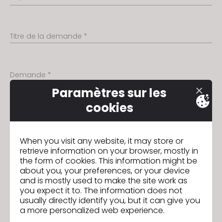
Titre de la demande *
Demande *
Paramètres sur les
cookies
When you visit any website, it may store or
Pièces jointes
retrieve information on your browser, mostly in
the form of cookies. This information might be
about you, your preferences, or your device
and is mostly used to make the site work as
you expect it to. The information does not
usually directly identify you, but it can give you
a more personalized web experience.
Faites glisser et déposez la preuve d'inscription ici ou