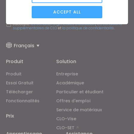
Analytical / Performance
Adresse mail
ACCEPT ALL
J'accepte
les conditions générales d'utilisation
,
les conditions
supplémentaires de CLO
et
la politique de confidentialité
.
Targeting
Français
If you reject all, some features might not function
properly.
Reject All
Produit
Solution
Produit
Entreprise
Essai Gratuit
Académique
Télécharger
Particulier et étudiant
Fonctionnalités
Offres d'emploi
Service de matériaux
Prix
CLO-Vise
CLO-SET
Apprentissage
Assistance