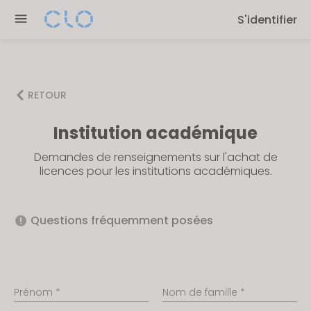
Please
S'identifier
note:
This
website
includes
an
RETOUR
accessibility
Institution académique
system.
Demandes de renseignements sur l'achat de
licences pour les institutions académiques.
Questions fréquemment posées
Prénom *
Nom de famille *