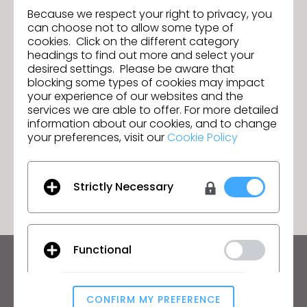
Because we respect your right to privacy, you
Parcourir le fichier
can choose not to allow some type of
cookies. Click on the different category
Pour nous aider à résoudre votre problème plus
headings to find out more and select your
rapidement, veuillez nous communiquer les
desired settings. Please be aware that
spécifications de votre ordinateur (Mac, Windows) et
blocking some types of cookies may impact
tout fichier pertinent. Vous pouvez charger jusqu'à 5
your experience of our websites and the
fichiers, d'une taille maximale de 50 Mo chacun.
services we are able to offer. For more detailed
information about our cookies, and to change
your preferences, visit our
Cookie Policy
SOUMETTRE
Strictly Necessary
Functional
Restez informé des actualités de CLO
Découvrez les nouveautés, les promotions, les
CONFIRM MY PREFERENCE
ressources et bien plus encore.