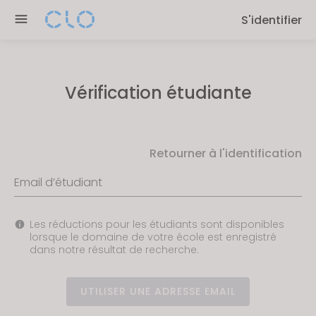
Please
S'identifier
note:
This
website
includes
Vérification étudiante
an
accessibility
system.
Retourner à l'identification
Email d’étudiant
Les réductions pour les étudiants sont disponibles
lorsque le domaine de votre école est enregistré
dans notre résultat de recherche.
UTILISER UNE ADRESSE EMAIL