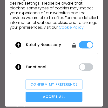
desired settings. Please be aware that
Produit
Solution
blocking some types of cookies may impact
your experience of our websites and the
services we are able to offer. For more detailed
Produit
Entreprise
information about our cookies, and to change
Essai Gratuit
Académique
your preferences, visit our
Cookie Policy
Télécharger
Particulier et étudiant
Fonctionnalités
Offres d'emploi
Strictly Necessary
Service de matériaux
Prix
CLO-Vise
CLO-SET
Apprentissage
Assistance
Functional
Tutoriel
Centre d’aide
Académie CLO en ligne
Nous Contacter
CONFIRM MY PREFERENCE
Analytical / Performance
Ateliers publics
Communauté
ACCEPT ALL
Manuel
Témoignages d'utilisateurs