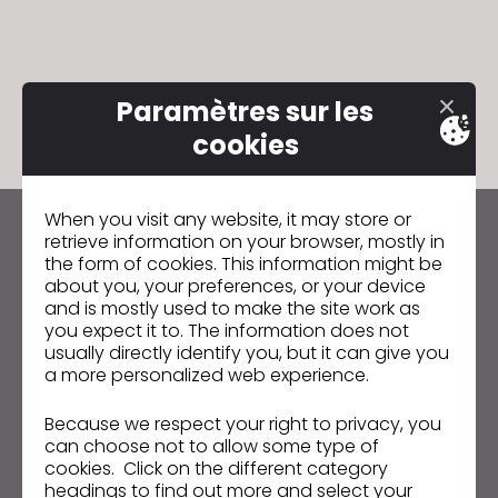
Paramètres sur les
cookies
When you visit any website, it may store or
retrieve information on your browser, mostly in
Restez informé des actualités de CLO
the form of cookies. This information might be
Découvrez les nouveautés, les promotions, les
about you, your preferences, or your device
ressources et bien plus encore.
and is mostly used to make the site work as
you expect it to. The information does not
Adresse mail
usually directly identify you, but it can give you
a more personalized web experience.
J'accepte
les conditions générales d'utilisation
,
les conditions
supplémentaires de CLO
et
la politique de confidentialité
.
Because we respect your right to privacy, you
can choose not to allow some type of
cookies. Click on the different category
Français
headings to find out more and select your