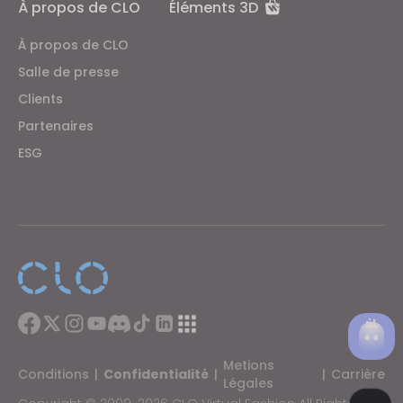
À propos de CLO
Éléments 3D
Targeting
À propos de CLO
If you reject all, some features might not function
Salle de presse
properly.
Reject All
Clients
Partenaires
ESG
Metions
Conditions
|
Confidentialité
|
|
Carrière
Légales