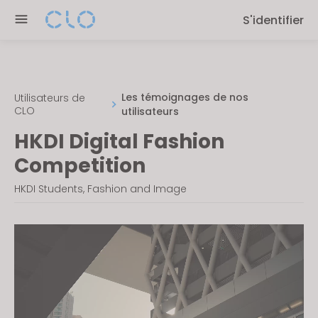
Please
S'identifier
note:
This
website
includes
an
Les témoignages de nos
Utilisateurs de
CLO
utilisateurs
accessibility
system.
HKDI Digital Fashion
Competition
HKDI Students, Fashion and Image