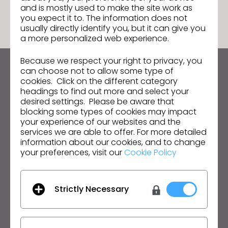
and is mostly used to make the site work as
you expect it to. The information does not
usually directly identify you, but it can give you
a more personalized web experience.
Because we respect your right to privacy, you
can choose not to allow some type of
Restez informé des actualités de CLO
cookies. Click on the different category
Découvrez les nouveautés, les promotions, les
headings to find out more and select your
ressources et bien plus encore.
desired settings. Please be aware that
blocking some types of cookies may impact
Adresse mail
your experience of our websites and the
services we are able to offer. For more detailed
information about our cookies, and to change
J'accepte
les conditions générales d'utilisation
,
les conditions
supplémentaires de CLO
et
la politique de confidentialité
.
your preferences, visit our
Cookie Policy
Français
Strictly Necessary
Produit
Solution
Produit
Entreprise