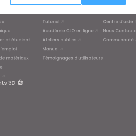
Targeting
on
Apprentissage
Assistance
se
Tutoriel
Centre d’aide
u reject all, some features might not function properly.
Reject All
ique
Académie CLO en ligne
Nous Contacte
ier et étudiant
Ateliers publics
Communauté
d'emploi
Manuel
 de matériaux
Témoignages d'utilisateurs
e
T
nts 3D