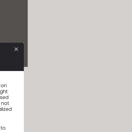
ombre de
ettes, le
n on
alisé en
ight
used
 not
alized
 to