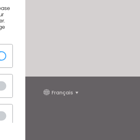
lease
ur
er.
ge
Français
alité
.