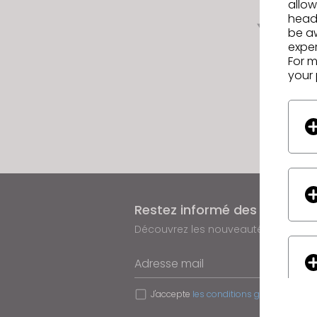
allow
headi
Suiva
be a
exper
For m
your 
Restez informé des actualit
Découvrez les nouveautés, les promo
Adresse mail
J'accepte
les conditions générales d'uti