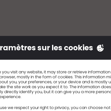
ramètres sur les cookies
mmes désormais en mesure de faire un certain n
s CLO, comme le patronage, la couture, les maqu
you visit any website, it may store or retrieve informatio
placement des imprimés. Le rendu du modèle est ré
browser, mostly in the form of cookies. This information m
out you, your preferences, or your device and is mostly 
avec le design" »
ke the site work as you expect it to. The information does
ly directly identify you, but it can give you a more person
experience.
dent
Creation Fields
se we respect your right to privacy, you can choose not