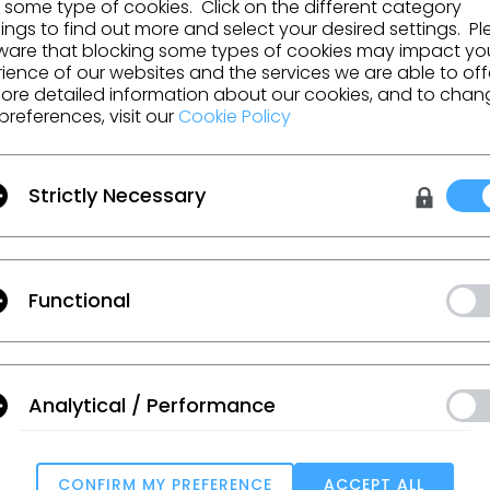
 some type of cookies. Click on the different category
ngs to find out more and select your desired settings. P
nt
Hazzys
ware that blocking some types of cookies may impact yo
ience of our websites and the services we are able to off
ore detailed information about our cookies, and to chan
preferences, visit our
Cookie Policy
ACCÉDER À LA LISTE
Strictly Necessary
Functional
és de CLO
tions, les ressources et bien plus encore.
Analytical / Performance
lisation
,
les conditions supplémentaires de CLO
et
la politique de confidenti
CONFIRM MY PREFERENCE
ACCEPT ALL