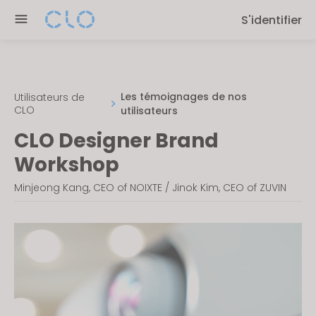
Please
S'identifier
note:
This
website
includes
an
Les témoignages de nos
Utilisateurs de
CLO
utilisateurs
accessibility
system.
CLO Designer Brand
Workshop
Minjeong Kang, CEO of NOIXTE / Jinok Kim, CEO of ZUVIN