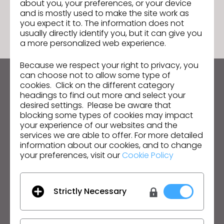
about you, your preferences, or your device
ACCÉDER À LA LISTE
and is mostly used to make the site work as
you expect it to. The information does not
usually directly identify you, but it can give you
a more personalized web experience.
Because we respect your right to privacy, you
can choose not to allow some type of
Restez informé des actualités de CLO
cookies. Click on the different category
headings to find out more and select your
Découvrez les nouveautés, les promotions, les
desired settings. Please be aware that
ressources et bien plus encore.
blocking some types of cookies may impact
your experience of our websites and the
Adresse mail
services we are able to offer. For more detailed
information about our cookies, and to change
J'accepte
les conditions générales d'utilisation
,
les conditions
your preferences, visit our
Cookie Policy
supplémentaires de CLO
et
la politique de confidentialité
.
Français
Strictly Necessary
Produit
Solution