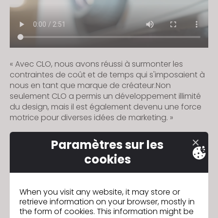
« Avec CLO, nous avons réussi à surmonter les
contraintes de coût et de temps qui s'imposaient à
nous en tant que marque de créateur.Non
seulement CLO a permis un développement illimité
du design, mais il est également devenu une force
motrice pour diverses idées de marketing. »
Paramètres sur les
cookies
Marc Cain
Précédent
Creation Fields
Suivant
When you visit any website, it may store or
retrieve information on your browser, mostly in
the form of cookies. This information might be