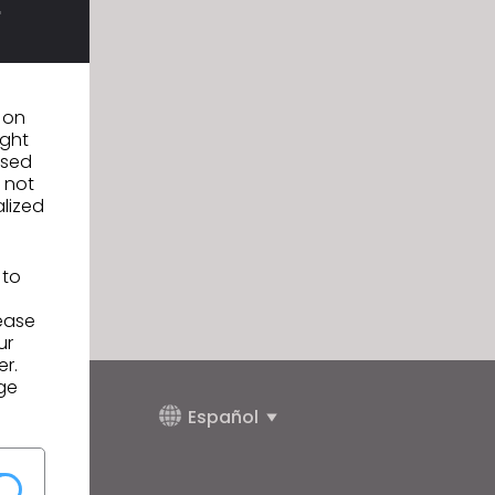
n on
ight
used
 not
alized
 to
lease
ur
er.
ge
Español