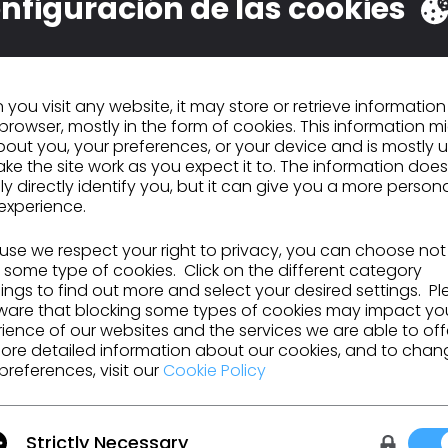
nfiguración de las cookies
UTILIZAR DIRECCIÓN DE CORREO
ELECTRÓNICO
you visit any website, it may store or retrieve informatio
browser, mostly in the form of cookies. This information m
out you, your preferences, or your device and is mostly 
ke the site work as you expect it to. The information does
ly directly identify you, but it can give you a more person
experience.
se we respect your right to privacy, you can choose not
 some type of cookies. Click on the different category
ngs to find out more and select your desired settings. P
ware that blocking some types of cookies may impact yo
ience of our websites and the services we are able to off
ore detailed information about our cookies, and to chan
preferences, visit our
Cookie Policy
ones, recursos y mucho más.
Strictly Necessary