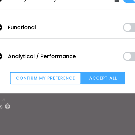
Uso
, las
Condiciones Adicionales de CLO
y la
Política de Privacidad
.
Functional
ones
Formación
Soporte
a
Tutoriales
Centro de ayu
ico
Academia CLO online
Contacto
Analytical / Performance
ar y Estudiante
Talleres públicos
Comunidad
e Empleo
Manuales
CONFIRM MY PREFERENCE
ACCEPT ALL
 de Materiales
Historias de Usuarios
Targeting
e
T
u reject all, some features might not function properly.
Reject All
s