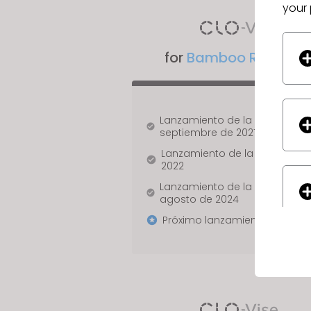
your 
o
p
l
for
Bamboo Rose
PL
e
w
i
t
Lanzamiento de la Fase 1:
septiembre de 2021
h
Lanzamiento de la Fase 2: juli
v
2022
i
Lanzamiento de la Fase 2.1:
s
agosto de 2024
u
Próximo lanzamiento: en curs
a
l
d
i
s
If yo
a