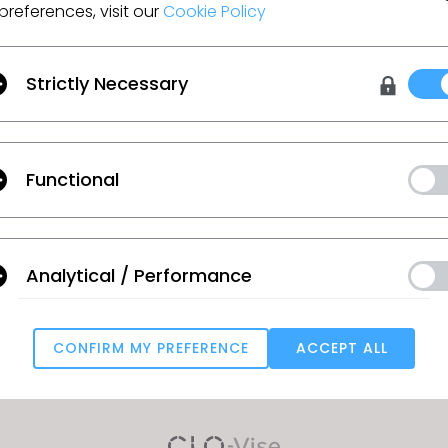
preferences, visit our
Cookie Policy
M
for
Tradebeyond
PLM
Strictly Necessary
Lanzamiento de la Fase 1: marzo
L
Functional
de 2023
o de
Próximo lanzamiento: en curso
Analytical / Performance
o
CONFIRM MY PREFERENCE
ACCEPT ALL
Targeting
u reject all, some features might not function properly.
Reject All