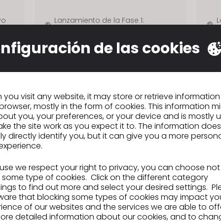
yo
Lanzamiento de la Fase 1:
L
noviembre de 2020
d
nfiguración de las cookies
osto
Lanzamiento de la Fase 2: marzo
L
de 2021
d
Lanzamiento de la Fase 3: octubre
L
de 2021
d
ayo
Lanzamiento de la Fase 4:
L
you visit any website, it may store or retrieve informatio
octubre de 2023
d
browser, mostly in the form of cookies. This information m
Lanzamiento de la Fase 4.1:
L
out you, your preferences, or your device and is mostly 
septiembre de 2024
o
ke the site work as you expect it to. The information does
ly directly identify you, but it can give you a more person
o
Próximo lanzamiento: en curso
L
experience.
d
se we respect your right to privacy, you can choose not
 some type of cookies. Click on the different category
ngs to find out more and select your desired settings. P
ware that blocking some types of cookies may impact yo
ience of our websites and the services we are able to off
ore detailed information about our cookies, and to chan