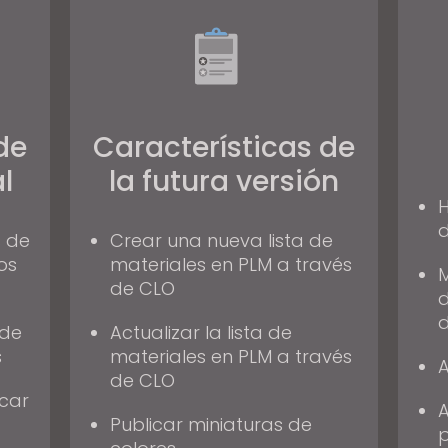
de
Características de
l
la futura versión
H
d
s de
Crear una nueva lista de
os
materiales en PLM a través
M
de CLO
d
d
sde
Actualizar la lista de
s
materiales en PLM a través
A
de CLO
icar
A
Publicar miniaturas de
p