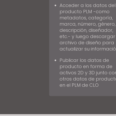
s
Acceder a los datos del
s
producto PLM -como
i
metadatos, categoría,
b
marca, número, género,
descripción, diseñador,
i
etc.- y luego descargar 
l
archivo de diseño para
i
actualizar su informaci
t
y
Publicar los datos de
s
producto en forma de
y
activos 2D y 3D junto co
s
otros datos de product
t
en el PLM de CLO
e
m
.
P
r