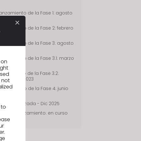
anzamiento de la Fase 1: agosto
e 2021
anzamiento de la Fase 2: febrero
e 2022
anzamiento de la Fase 3: agosto
e 2022
anzamiento de la Fase 3.1: marzo
n on
e 2023
ight
anzamiento de la Fase 3.2:
used
ctubre de 2023
 not
alized
anzamiento de la Fase 4: junio
e 2024
Fase 4.1 Lanzada - Dic 2025
 to
Próximo lanzamiento: en curso
lease
ur
er.
ge