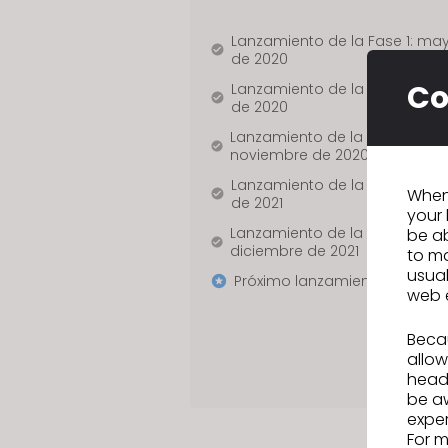
j
Lanzamiento de la Fase 1: ma
u
de 2020
s
Co
Lanzamiento de la Fase 2: ag
t
de 2020
t
Lanzamiento de la Fase 3:
h
noviembre de 2020
e
Lanzamiento de la Fase 4: m
When 
w
de 2021
your 
e
Lanzamiento de la Fase 5:
be ab
b
diciembre de 2021
to ma
s
usual
Próximo lanzamiento: en curs
web 
i
t
Becau
e
allow
t
headi
o
be a
exper
p
For m
e