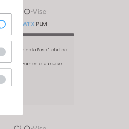
for
WFX
PLM
anzamiento de la Fase 1: abril de
2023
Próximo lanzamiento: en curso