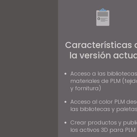
s
i
t
e
i
n
Características 
c
la versión actua
l
u
d
Acceso a las biblioteca
materiales de PLM (tejid
e
y fornitura)
s
a
Acceso al color PLM de
n
las bibliotecas y paleta
a
c
Crear productos y publ
c
los activos 3D para PLM
e