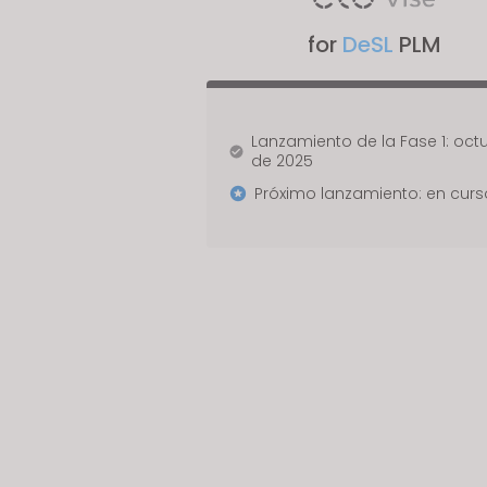
b
for
DeSL
PLM
i
l
i
t
Lanzamiento de la Fase 1: oct
i
de 2025
e
Próximo lanzamiento: en curs
s
w
h
o
a
r
e
u
s
i