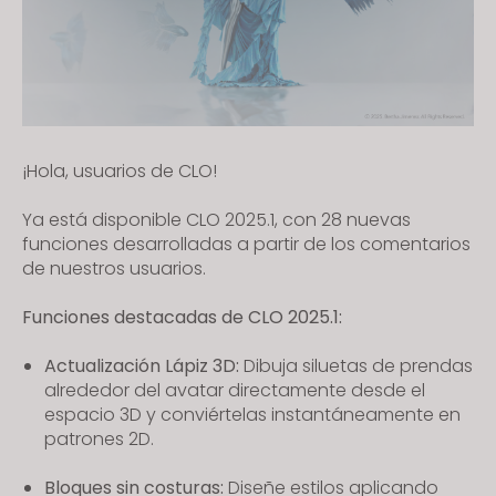
s
i
t
e
i
n
¡Hola, usuarios de CLO!
c
l
Ya está disponible CLO 2025.1, con 28 nuevas
u
funciones desarrolladas a partir de los comentarios
d
de nuestros usuarios.
e
Funciones destacadas de CLO 2025.1:
s
a
Actualización Lápiz 3D:
Dibuja siluetas de prendas
n
alrededor del avatar directamente desde el
a
espacio 3D y conviértelas instantáneamente en
c
patrones 2D.
c
e
Bloques sin costuras:
Diseñe estilos aplicando