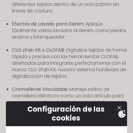
diferentes tejidos dentro de un solo patrón sin
s
líneas de costura.
s
i
Efectos de Lavado para Denim:
Aplique
b
fácilmente varios lavados al denim, como piedra,
i
enzima y blanqueador.
l
i
CLO zFab Kit x CLOFAB:
Digitalice tejidos de forma
rápida y precisa con las herramientas CLOFAB,
t
diseñadas para integrarse perfectamente con el
y
nuevo CLO zFab Kit, nuestro sistema hardware de
s
digitalización de tejidos.
y
s
Cremalleras Vinculadas:
Maneje estilos de
t
cremallera idénticos como un solo artículo para
e
conseguir un flujo de trabajo más rápido y
Configuración de las
eficiente.
m
.
cookies
Estudio de IA CLO:
Experimente todas las
funciones impulsadas por IA en un solo lugar con