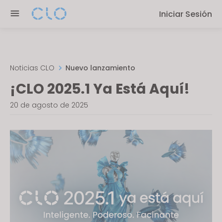
P
e
Iniciar Sesión
l
n
e
r
a
e
s
a
e
Noticias CLO
Nuevo lanzamiento
d
n
¡CLO 2025.1 Ya Está Aquí!
e
o
r
t
20 de agosto de 2025
s
e
:
T
h
i
s
w
e
b