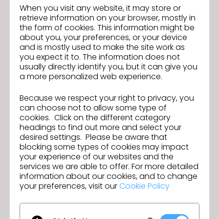
CLO AI Studio y acceda a nuevas herramientas
When you visit any website, it may store or
de IA con mayor facilidad.
retrieve information on your browser, mostly in
the form of cookies. This information might be
Experiencia unificada CLO-SET & CONNECT:
about you, your preferences, or your device
Ahora acceda y utilice con mayor facilidad las
and is mostly used to make the site work as
funciones CLO-SET y CONNECT dentro de CLO,
you expect it to. The information does not
usually directly identify you, but it can give you
todo en un flujo de trabajo consistente y
a more personalized web experience.
unificado.
Because we respect your right to privacy, you
Descubre más
funciones nuevas de la versión
can choose not to allow some type of
2024.2 y
descarga
la última versión de CLO
.
cookies. Click on the different category
headings to find out more and select your
El seminario web con detalles sobre las nuevas
desired settings. Please be aware that
funciones estará disponible pronto, así que revisa
el
blocking some types of cookies may impact
calendario
con antelación.
your experience of our websites and the
services we are able to offer. For more detailed
information about our cookies, and to change
your preferences, visit our
Cookie Policy
¡Únete al webinar para aprender mas
Ant
sobre las nuevas funciones de CLO
erio
2025.2!
r