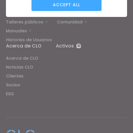
Tutoriales
Centro de ayuda
ACCEPT ALL
Academia CLO online
Contacto
Talleres públicos
Comunidad
Targeting
Manuales
Historias de Usuarios
If you reject all, some features might not function
Acerca de CLO
Activos
properly.
Reject All
Acerca de CLO
Noticias CLO
Clientes
Socios
ESG