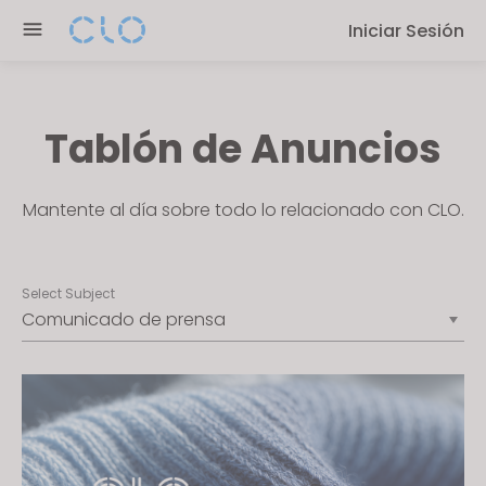
P
e
Iniciar Sesión
l
n
e
r
a
e
s
a
Tablón de Anuncios
e
d
n
e
o
Mantente al día sobre todo lo relacionado con CLO.
r
t
s
e
:
Select Subject
T
h
i
s
w
e
b