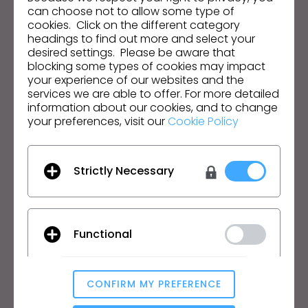
s
can choose not to allow some type of
cookies. Click on the different category
s
Acepto las
Condiciones Generales de Uso
, las
Condiciones Adicionales de CLO
y la
Política de
headings to find out more and select your
i
Privacidad
.
desired settings. Please be aware that
b
blocking some types of cookies may impact
i
your experience of our websites and the
Español
services we are able to offer. For more detailed
l
information about our cookies, and to change
i
your preferences, visit our
Cookie Policy
Producto
Soluciones
t
y
Producto
Empresa
s
Strictly Necessary
Prueba Gratuita
Académico
y
Descargar
Particular y Estudiante
s
Funciones
Bolsa de Empleo
t
Functional
e
Servicio de Materiales
Precios
m
CLO-Vise
.
CLO-SET
CONFIRM MY PREFERENCE
Formación
Soporte
Analytical / Performance