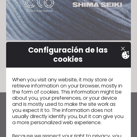
s
i
t
e
i
n
Configuración de las
c
SHIMA SEIKI se incorpora al ecosistema
cookies
l
de socios de CLO
u
18 de marzo de 2026
d
When you visit any website, it may store or
e
retrieve information on your browser, mostly in
s
the form of cookies. This information might be
a
about you, your preferences, or your device
n
and is mostly used to make the site work as
Manténte al día con CLO
you expect it to. The information does not
a
Infórmate sobre noticias, promociones, recursos y
usually directly identify you, but it can give you
c
mucho más.
a more personalized web experience.
c
e
Because we respect your right to privacy, you
Dirección de correo electrónico