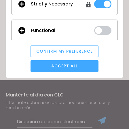
Strictly Necessary
Nenne uns Bitte auch Dein frühestmögliches
Eintrittsdatum. Rückfragen beantwortet Dir gerne
unser Head of Design Marc Dirks. Wir freuen uns von
Dir zu hören!
Functional
CONFIRM MY PREFERENCE
IR A LISTA
Analytical / Performance
ACCEPT ALL
Targeting
Manténte al día con CLO
If you reject all, some features might not function
Infórmate sobre noticias, promociones, recursos y
properly.
Reject All
mucho más.
Dirección de correo electrónico