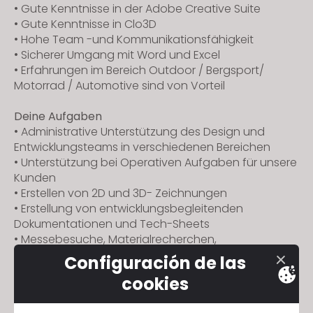
• Gute Kenntnisse in der Adobe Creative Suite
s
• Gute Kenntnisse in Clo3D
s
• Hohe Team -und Kommunikationsfähigkeit
i
• Sicherer Umgang mit Word und Excel
b
• Erfahrungen im Bereich Outdoor / Bergsport/
i
Motorrad / Automotive sind von Vorteil
l
i
Deine Aufgaben
• Administrative Unterstützung des Design und
t
Entwicklungsteams in verschiedenen Bereichen
y
• Unterstützung bei Operativen Aufgaben für unsere
s
Kunden
y
• Erstellen von 2D und 3D- Zeichnungen
s
• Erstellung von entwicklungsbegleitenden
t
Dokumentationen und Tech-Sheets
e
• Messebesuche, Materialrecherchen,
m
Configuración de las
Das bieten wir
.
cookies
• Faire Vergütung und die Möglichkeit Dich und
deine Ideen einzubringen.