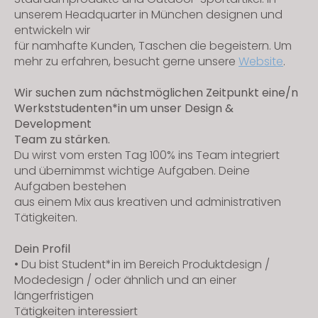
s
unserem Headquarter in München designen und
i
entwickeln wir
t
für namhafte Kunden, Taschen die begeistern. Um
mehr zu erfahren, besucht gerne unsere
Website
.
e
i
Wir suchen zum nächstmöglichen Zeitpunkt eine/n
n
Werkststudenten*in um unser Design &
c
Development
l
Team zu stärken.
u
Du wirst vom ersten Tag 100% ins Team integriert
d
und übernimmst wichtige Aufgaben. Deine
Aufgaben bestehen
e
aus einem Mix aus kreativen und administrativen
s
Tätigkeiten.
a
n
Dein Profil
a
• Du bist Student*in im Bereich Produktdesign /
c
Modedesign / oder ähnlich und an einer
c
längerfristigen
Tätigkeiten interessiert
e