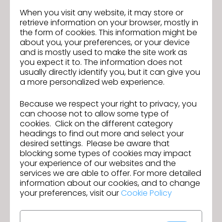
• Ausgeglichenes Arbeitsverhältnis mit flexiblen
When you visit any website, it may store or
Arbeitszeiten und einem hilfsbereiten Team.
retrieve information on your browser, mostly in
• Einen modernen Arbeitsplatz im Herzen von
the form of cookies. This information might be
München mit guter Anbindung an den ÖPNV
about you, your preferences, or your device
• Grosses, ruhiges Büro im denkmalgeschützten
and is mostly used to make the site work as
Kontorhaus mit italienischer Espressomaschine
you expect it to. The information does not
• Einen Einblick in ein breit gestreutes rennomiertes
usually directly identify you, but it can give you
internationales Kundenfeld
a more personalized web experience.
Unser Ziel ist es, dass dich Deine Tätigkeit
Because we respect your right to privacy, you
persönlich und professionell weiterbringt. Wir
can choose not to allow some type of
bieten
cookies. Click on the different category
dir viel Raum für eigenverantwortliches Arbeiten
headings to find out more and select your
desired settings. Please be aware that
und berufliche Entwicklung u.a. mit einer
blocking some types of cookies may impact
aktiven Feedback Kultur und einem hohen Maß an
your experience of our websites and the
Verantwortung.
services we are able to offer. For more detailed
information about our cookies, and to change
Bitte sende Deinen Lebenslauf und Arbeitsproben
your preferences, visit our
Cookie Policy
an: bewerbung@bagsandmore.de oder lade
sie
hier
hoch.