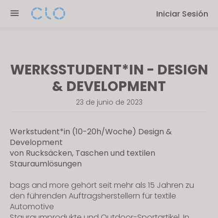
P
e
Iniciar Sesión
l
n
e
r
a
e
s
a
WERKSSTUDENT*IN - DESIGN
e
d
n
& DEVELOPMENT
e
o
r
23 de junio de 2023
t
s
e
:
Werkstudent*in (10-20h/Woche) Design &
T
Development
h
von Rucksäcken, Taschen und textilen
Stauraumlösungen
i
s
bags and more gehört seit mehr als 15 Jahren zu
w
den führenden Auftragsherstellern für textile
e
Automotive
b
Stauraumprodukte und Outdoor-Sportartikel. In