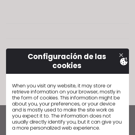
s
i
t
e
i
n
c
Configuración de las
l
cookies
u
d
e
When you visit any website, it may store or
s
retrieve information on your browser, mostly in
a
the form of cookies. This information might be
n
about you, your preferences, or your device
and is mostly used to make the site work as
a
you expect it to. The information does not
c
Manténte al día con CLO
usually directly identify you, but it can give you
c
a more personalized web experience.
Infórmate sobre noticias, promociones, recursos y
e
mucho más.