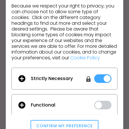
s
Because we respect your right to privacy, you
can choose not to allow some type of
s
Dirección de correo electrónico
cookies. Click on the different category
i
headings to find out more and select your
Acepto las
Condiciones Generales de Uso
, las
b
desired settings. Please be aware that
Condiciones Adicionales de CLO
y la
Política de
i
Privacidad
.
blocking some types of cookies may impact
your experience of our websites and the
l
services we are able to offer. For more detailed
i
Español
information about our cookies, and to change
t
your preferences, visit our
Cookie Policy
y
Producto
Soluciones
s
y
Producto
Empresa
Strictly Necessary
s
Prueba Gratuita
Académico
t
Descargar
Particular y Estudiante
e
Funciones
Bolsa de Empleo
Functional
m
Servicio de Materiales
.
Precios
CLO-Vise
CONFIRM MY PREFERENCE
CLO-SET