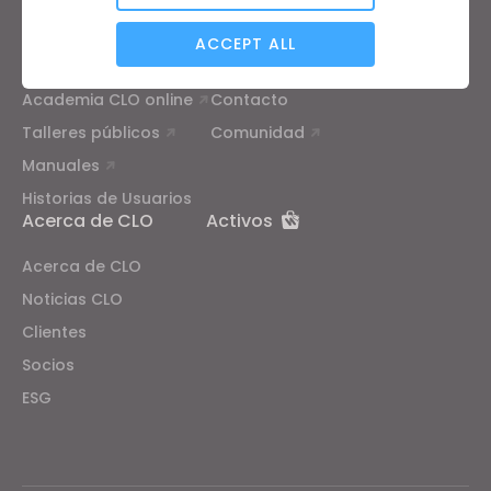
Analytical / Performance
Formación
Soporte
ACCEPT ALL
Tutoriales
Centro de ayuda
Academia CLO online
Contacto
Targeting
Talleres públicos
Comunidad
Manuales
If you reject all, some features might not function
Historias de Usuarios
properly.
Reject All
Acerca de CLO
Activos
Acerca de CLO
Noticias CLO
Clientes
Socios
ESG