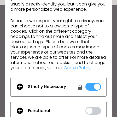
usually directly identify you, but it can give you
s
a more personalized web experience.
s
i
Manténte al día con CLO
Because we respect your right to privacy, you
b
Infórmate sobre noticias, promociones, recursos y
can choose not to allow some type of
i
mucho más.
cookies. Click on the different category
headings to find out more and select your
l
desired settings. Please be aware that
Dirección de correo electrónico
i
blocking some types of cookies may impact
t
your experience of our websites and the
Acepto las
Condiciones Generales de Uso
, las
y
services we are able to offer. For more detailed
Condiciones Adicionales de CLO
y la
Política de
Privacidad
.
information about our cookies, and to change
s
your preferences, visit our
Cookie Policy
y
s
Español
t
Strictly Necessary
e
Producto
Soluciones
m
Producto
Empresa
.
Prueba Gratuita
Académico
Functional
Descargar
Particular y Estudiante