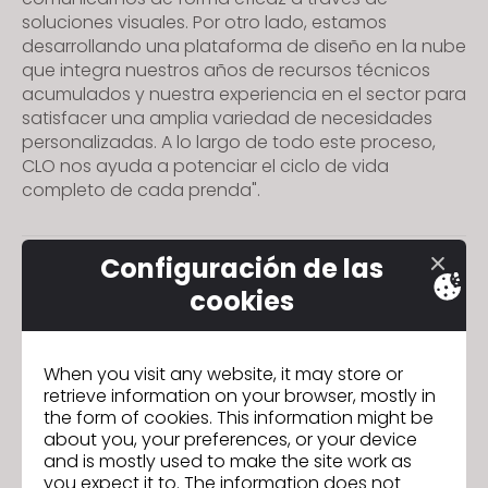
s
soluciones visuales. Por otro lado, estamos
i
desarrollando una plataforma de diseño en la nube
t
que integra nuestros años de recursos técnicos
acumulados y nuestra experiencia en el sector para
e
satisfacer una amplia variedad de necesidades
i
personalizadas. A lo largo de todo este proceso,
n
CLO nos ayuda a potenciar el ciclo de vida
c
completo de cada prenda".
l
u
d
Configuración de las
Virgile Biosa
Anterior
e
cookies
s
a
n
When you visit any website, it may store or
retrieve information on your browser, mostly in
a
IR A LISTA
the form of cookies. This information might be
c
about you, your preferences, or your device
c
and is mostly used to make the site work as
e
you expect it to. The information does not