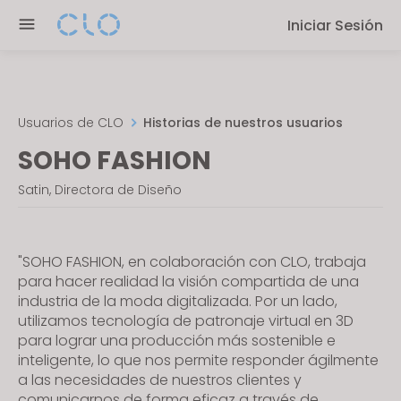
P
e
Iniciar Sesión
l
n
e
r
a
e
s
a
e
Usuarios de CLO
Historias de nuestros usuarios
d
n
SOHO FASHION
e
o
r
t
Satin, Directora de Diseño
s
e
:
T
"SOHO FASHION, en colaboración con CLO, trabaja
h
para hacer realidad la visión compartida de una
industria de la moda digitalizada. Por un lado,
i
utilizamos tecnología de patronaje virtual en 3D
s
para lograr una producción más sostenible e
w
inteligente, lo que nos permite responder ágilmente
e
a las necesidades de nuestros clientes y
b
comunicarnos de forma eficaz a través de