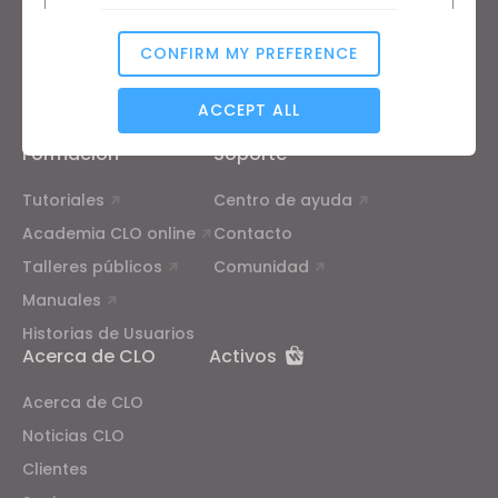
Funciones
Bolsa de Empleo
CONFIRM MY PREFERENCE
Servicio de Materiales
Analytical / Performance
Precios
CLO-Vise
ACCEPT ALL
CLO-SET
Formación
Soporte
Targeting
Tutoriales
Centro de ayuda
Academia CLO online
Contacto
If you reject all, some features might not function
Talleres públicos
Comunidad
properly.
Reject All
Manuales
Historias de Usuarios
Acerca de CLO
Activos
Acerca de CLO
Noticias CLO
Clientes