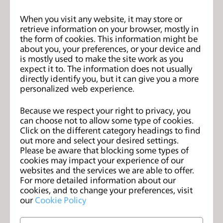
When you visit any website, it may store or
retrieve information on your browser, mostly in
the form of cookies. This information might be
about you, your preferences, or your device and
is mostly used to make the site work as you
CLO 6.0 is Here!
expect it to. The information does not usually
2020年11月11日
directly identify you, but it can give you a more
personalized web experience.
Because we respect your right to privacy, you
can choose not to allow some type of cookies.
Click on the different category headings to find
out more and select your desired settings.
Please be aware that blocking some types of
cookies may impact your experience of our
websites and the services we are able to offer.
For more detailed information about our
cookies, and to change your preferences, visit
our
Cookie Policy