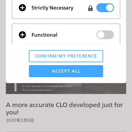
CLO 5.2 Official Release
Strictly Necessary
2020年4月3日
Functional
CONFIRM MY PREFERENCE
Analytical / Performance
ACCEPT ALL
Targeting
A more accurate CLO developed just for
If you reject all, some features might not function
you!
properly.
Reject All
2020年3月6日