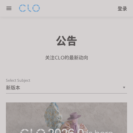
P
e
登录
l
n
e
r
a
e
s
a
公告
e
d
n
e
o
关注CLO的最新动向
r
t
s
e
:
Select Subject
T
h
i
s
w
e
b