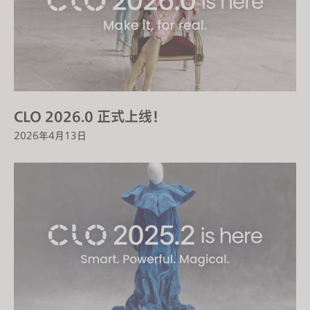
s
i
t
e
i
n
c
CLO 2026.0 正式上线！
l
2026年4月13日
u
d
e
s
a
n
a
c
c
e