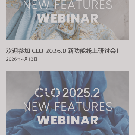
s
i
t
e
i
n
c
欢迎参加 CLO 2026.0 新功能线上研讨会！
l
2026年4月13日
u
d
e
s
a
n
a
c
c
e