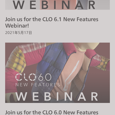
If you reject all, some features might not function
properly.
Reject All
Join us for the CLO 6.1 New Features
Webinar!
2021年5月17日
Join us for the CLO 6.0 New Features