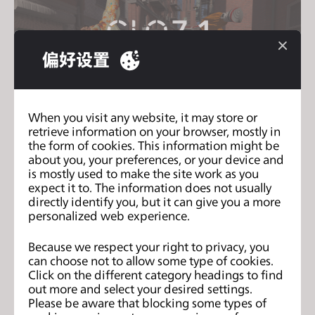
偏好设置
When you visit any website, it may store or
retrieve information on your browser, mostly in
the form of cookies. This information might be
about you, your preferences, or your device and
Join us for the CLO 7.1 New Features
is mostly used to make the site work as you
Webinar!
expect it to. The information does not usually
directly identify you, but it can give you a more
2023年1月5日
personalized web experience.
Because we respect your right to privacy, you
can choose not to allow some type of cookies.
Click on the different category headings to find
out more and select your desired settings.
Please be aware that blocking some types of