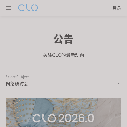
P
e
登录
l
n
e
r
a
e
s
a
公告
e
d
n
e
o
关注CLO的最新动向
r
t
s
e
:
Select Subject
T
h
i
s
w
e
b