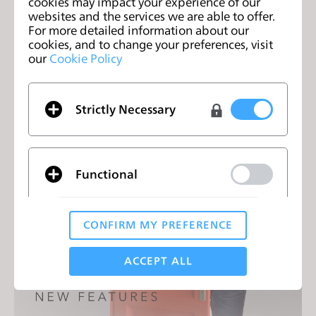
cookies may impact your experience of our
websites and the services we are able to offer.
For more detailed information about our
cookies, and to change your preferences, visit
our
Cookie Policy
Strictly Necessary
Join us for the CLO 7.0 New Features
Webinar!
2022年6月9日
Functional
CONFIRM MY PREFERENCE
Analytical / Performance
ACCEPT ALL
Targeting