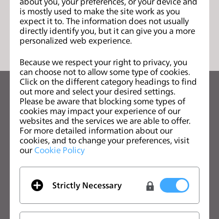
about you, your preferences, or your device and
s
is mostly used to make the site work as you
s
expect it to. The information does not usually
列表
directly identify you, but it can give you a more
i
personalized web experience.
b
i
Because we respect your right to privacy, you
l
can choose not to allow some type of cookies.
i
Click on the different category headings to find
out more and select your desired settings.
t
关注CLO的最新动向
Please be aware that blocking some types of
y
查看CLO的新闻、优惠、资源等
cookies may impact your experience of our
s
websites and the services we are able to offer.
y
For more detailed information about our
电子邮箱
cookies, and to change your preferences, visit
s
our
Cookie Policy
我同意
一般使用条款
、
CLO附加条款
和
隐私政策
。
t
e
m
中文
Strictly Necessary
.
CLO优势
解决方案