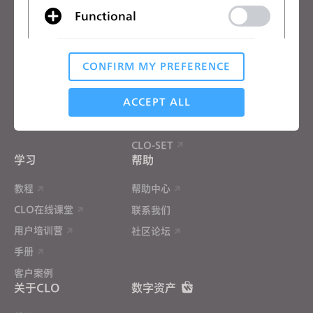
CLO优势
企业
Functional
免费试用
院校
下载
个人用户和学生用户
CONFIRM MY PREFERENCE
Analytical / Performance
功能
招聘信息
材料服务
ACCEPT ALL
价格
CLO-Vise
Targeting
CLO-SET
学习
帮助
教程
帮助中心
If you reject all, some features might not function
properly.
Reject All
CLO在线课堂
联系我们
用户培训营
社区论坛
手册
客户案例
关于CLO
数字资产