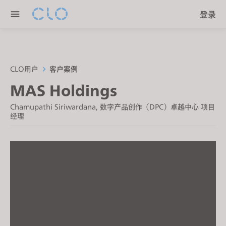
P
e
登录
l
n
e
r
a
e
s
a
e
CLO用户
客户案例
d
n
MAS Holdings
e
o
r
t
Chamupathi Siriwardana, 数字产品创作（DPC）卓越中心 项目
s
经理
e
:
T
h
i
s
w
e
b