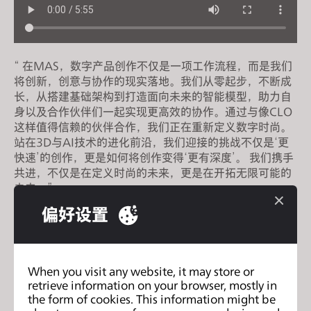
s
i
t
e
“ 在MAS，数字产品创作不仅是一项工作流程，而是我们
i
将创新，创意与协作的现实落地。我们从零起步，不断成
长，从搭建基础架构到打造面向未来的智能模型，助力自
n
身以及合作伙伴们一起实现更高效的协作。通过与像CLO
c
这样值得信赖的伙伴合作，我们正在重新定义数字时尚。
l
站在3D与AI技术的进化前沿，我们迎接的挑战不仅是‘更
u
快速’的创作，更是如何将创作变得‘更有深度’。 我们携手
d
共进，不仅是在定义时尚的未来，更是在开拓无限可能的
e
未来。”
s
偏好设置
a
n
Uniteks
上一页
a
c
When you visit any website, it may store or
CSDMM-UPM
下一页
retrieve information on your browser, mostly in
c
the form of cookies. This information might be
e