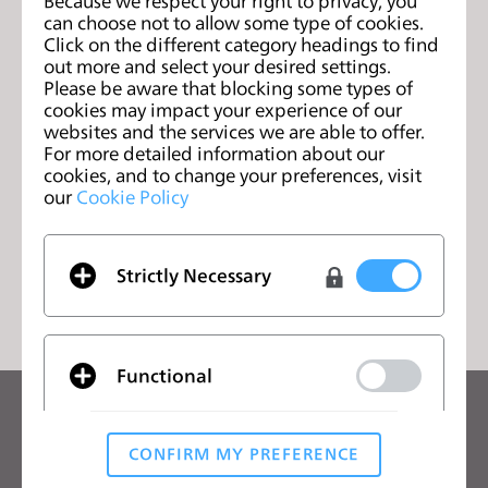
Because we respect your right to privacy, you
can choose not to allow some type of cookies.
或者将文件拖拽至此
Click on the different category headings to find
浏览文件
out more and select your desired settings.
Please be aware that blocking some types of
cookies may impact your experience of our
为了帮助我们更快解决您的问题，请分享您的系统规格（适用
websites and the services we are able to offer.
于Mac、Windows）以及任何相关文件。您最多可以上传5个
For more detailed information about our
文件，每个文件最大50MB。
cookies, and to change your preferences, visit
our
Cookie Policy
提交
Strictly Necessary
Functional
关注CLO的最新动向
查看CLO的新闻、优惠、资源等
CONFIRM MY PREFERENCE
Analytical / Performance