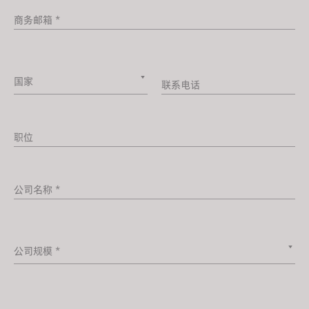
s
商务邮箱 *
i
t
e
i
国家
联系电话
n
c
l
职位
u
d
e
公司名称 *
s
a
n
a
公司规模 *
c
c
e