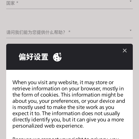
国家 *
s
s
i
b
请问我们能为您提供什么帮助？ *
i
l
i
偏好设置
咨询类型
t
y
s
When you visit any website, it may store or
y
retrieve information on your browser, mostly in
s
the form of cookies. This information might be
t
about you, your preferences, or your device and
附件
e
is mostly used to make the site work as you
expect it to. The information does not usually
m
directly identify you, but it can give you a more
.
personalized web experience.