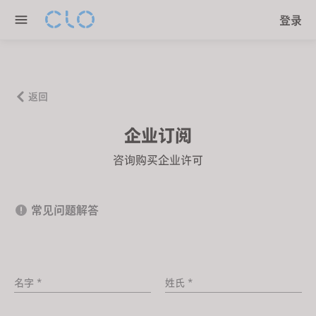
P
e
登录
l
n
e
r
a
e
s
a
e
返回
d
n
e
o
企业订阅
r
t
咨询购买企业许可
s
e
:
T
常见问题解答
h
i
s
w
名字 *
姓氏 *
e
b