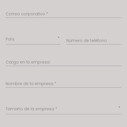
s
i
Correo corporativo *
t
e
i
n
País
Número de teléfono
c
l
u
Cargo en la empresa
d
e
s
Nombre de la empresa *
a
n
a
Tamaño de la empresa *
c
c
e