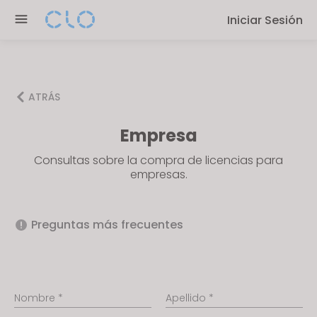
P
e
Iniciar Sesión
l
n
e
r
a
e
s
a
e
ATRÁS
d
n
e
Empresa
o
r
t
Consultas sobre la compra de licencias para
s
e
empresas.
:
T
h
Preguntas más frecuentes
i
s
w
e
Nombre *
Apellido *
b