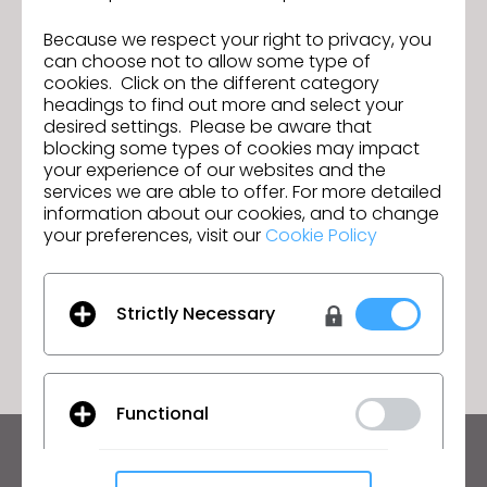
Because we respect your right to privacy, you
Arrastra y suelta el comprobante de matriculación aquí o
can choose not to allow some type of
cookies. Click on the different category
Explorar archivos
headings to find out more and select your
desired settings. Please be aware that
Para que podamos ayudarte más rápido, por favor
blocking some types of cookies may impact
comparte las especificaciones de tu sistema (Mac o
your experience of our websites and the
Windows) y cualquier archivo relevante. Puedes subir
services we are able to offer. For more detailed
hasta 5 archivos, con un máximo de 50 MB cada uno.
information about our cookies, and to change
your preferences, visit our
Cookie Policy
ENVIAR
Strictly Necessary
Functional
Manténte al día con CLO