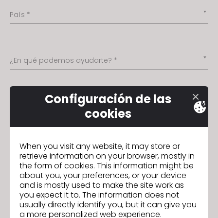
s
País *
s
i
b
i
¿En qué podemos ayudarte? *
l
i
t
Configuración de las
Consulta
y
cookies
s
y
s
When you visit any website, it may store or
t
retrieve information on your browser, mostly in
the form of cookies. This information might be
e
Documentos adjuntos
about you, your preferences, or your device
m
and is mostly used to make the site work as
.
you expect it to. The information does not
usually directly identify you, but it can give you
a more personalized web experience.